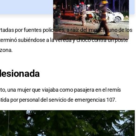
das por fuentes policiales, a raíz del impacto uno de los
terminó subiéndose a la vereda y chocó contra un poste
 zona.
 lesionada
o, una mujer que viajaba como pasajera en el remís
istida por personal del servicio de emergencias 107.