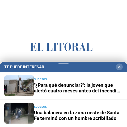
Campolitoral
Revista Nosotros
Clasificados
CYD Litoral
TE PUEDE INTERESAR
✕
Podcasts
Mirador Provincial
VivíMejor SF
Puerto Negocios
SUCESOS
Notife
Educacion SF
"¿Para qué denunciar?": la joven que
alertó cuatro meses antes del incendio
reclama ser escuchada
SUCESOS
Una balacera en la zona oeste de Santa
Fe terminó con un hombre acribillado
Hemeroteca Digital (1930-1979)
-
Receptorías de avisos
-