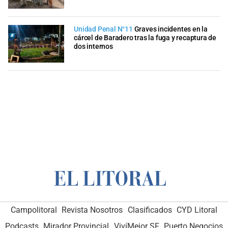
Unidad Penal N°11
Graves incidentes en la
cárcel de Baradero tras la fuga y recaptura de
dos internos
Campolitoral
Revista Nosotros
Clasificados
CYD Litoral
Podcasts
Mirador Provincial
VivíMejor SF
Puerto Negocios