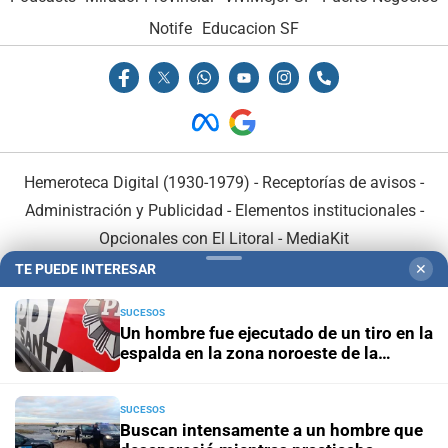
Notife
Educacion SF
Hemeroteca Digital (1930-1979)
-
Receptorías de avisos
-
Administración y Publicidad
-
Elementos institucionales
-
Opcionales con El Litoral
-
MediaKit
TE PUEDE INTERESAR
✕
El Litoral es miembro de:
SUCESOS
Un hombre fue ejecutado de un tiro en la
espalda en la zona noroeste de la
ciudad
SUCESOS
En Asociación con:
Buscan intensamente a un hombre que