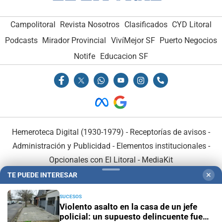
Campolitoral
Revista Nosotros
Clasificados
CYD Litoral
Podcasts
Mirador Provincial
VivíMejor SF
Puerto Negocios
Notife
Educacion SF
Hemeroteca Digital (1930-1979)
-
Receptorías de avisos
-
Administración y Publicidad
-
Elementos institucionales
-
Opcionales con El Litoral
-
MediaKit
TE PUEDE INTERESAR
✕
El Litoral es miembro de:
SUCESOS
Violento asalto en la casa de un jefe
policial: un supuesto delincuente fue