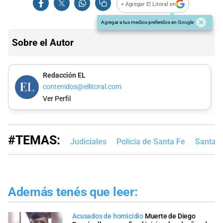
+ Agregar El Litoral en
Agregar a tus medios preferidos en Google
Sobre el Autor
Redacción EL
contenidos@ellitoral.com
Ver Perfil
#TEMAS:
Judiciales
Policía de Santa Fe
Santa F
Además tenés que leer:
Acusados de homicidio
Muerte de Diego