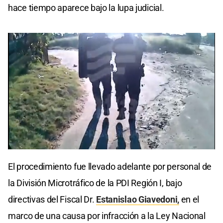
hace tiempo aparece bajo la lupa judicial.
0
seconds
El procedimiento fue llevado adelante por personal de
of
0
la División Microtráfico de la PDI Región I, bajo
seconds
directivas del Fiscal Dr.
Estanislao Giavedoni,
en el
marco de una causa por infracción a la Ley Nacional