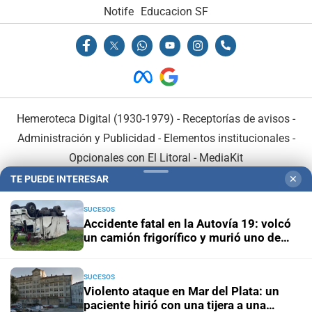
Notife
Educacion SF
Hemeroteca Digital (1930-1979)
-
Receptorías de avisos
-
Administración y Publicidad
-
Elementos institucionales
-
Opcionales con El Litoral
-
MediaKit
TE PUEDE INTERESAR
✕
El Litoral es miembro de:
SUCESOS
Accidente fatal en la Autovía 19: volcó
un camión frigorífico y murió uno de
sus ocupantes
SUCESOS
En Asociación con:
Violento ataque en Mar del Plata: un
paciente hirió con una tijera a una