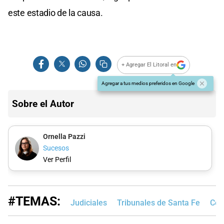
este estadio de la causa.
+ Agregar El Litoral en
Agregar a tus medios preferidos en Google
Sobre el Autor
Ornella Pazzi
Sucesos
Ver Perfil
#TEMAS:
Judiciales
Tribunales de Santa Fe
Cor