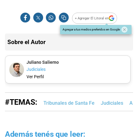
+ Agregar El Litoral en
Agregar a tus medios preferidos en Google
Sobre el Autor
Juliano Salierno
Judiciales
Ver Perfil
#TEMAS:
Tribunales de Santa Fe
Judiciales
Abu
Además tenés que leer: