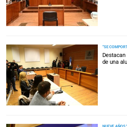
“SE COMPOR
Destacan l
de una a
NUEVE AÑOS 