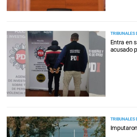
TRIBUNALES 
Entra en s
acusado p
TRIBUNALES 
Imputaron 