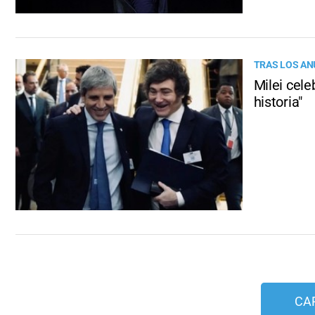
TRAS LOS A
Milei cele
historia"
CA