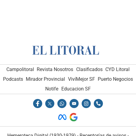
Campolitoral
Revista Nosotros
Clasificados
CYD Litoral
Podcasts
Mirador Provincial
VivíMejor SF
Puerto Negocios
Notife
Educacion SF
Hemeroteca Digital (1930-1979)
-
Receptorías de avisos
-