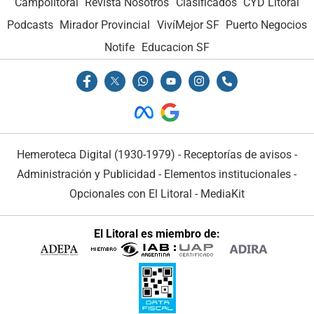
Campolitoral
Revista Nosotros
Clasificados
CYD Litoral
Podcasts
Mirador Provincial
VivíMejor SF
Puerto Negocios
Notife
Educacion SF
Hemeroteca Digital (1930-1979)
-
Receptorías de avisos
-
Administración y Publicidad
-
Elementos institucionales
-
Opcionales con El Litoral
-
MediaKit
El Litoral es miembro de: