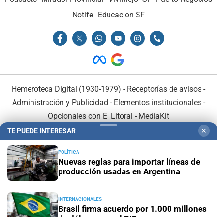
Notife
Educacion SF
Hemeroteca Digital (1930-1979)
-
Receptorías de avisos
-
Administración y Publicidad
-
Elementos institucionales
-
Opcionales con El Litoral
-
MediaKit
TE PUEDE INTERESAR
✕
El Litoral es miembro de:
POLÍTICA
Nuevas reglas para importar líneas de
producción usadas en Argentina
INTERNACIONALES
En Asociación con:
Brasil firma acuerdo por 1.000 millones