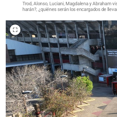
Trod, Alonso, Luciani, Magdalena y Abraham visi
harán?, ¿quiénes serán los encargados de llevar 