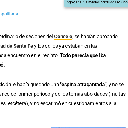
Agregar a tus medios preferidos en Goo
opolitana
 ordinario de sesiones del
Concejo
, se habían aprobado
dad de Santa Fe
y los ediles ya estaban en las
ada encuentro en el recinto.
Todo parecía que iba
só.
sición le había quedado una
"espina atragantada"
, y no se
lance del primer período y de los temas abordados (multas,
les, etcétera), y no escatimó en cuestionamientos a la