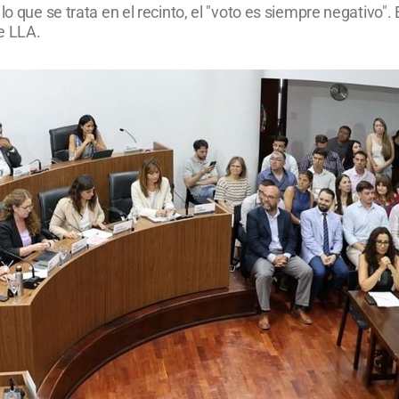
o que se trata en el recinto, el "voto es siempre negativo". 
de LLA.