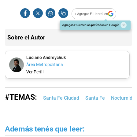
+ Agregar El Litoral en
Agregar a tus medios preferidos en Google
Sobre el Autor
Luciano Andreychuk
Área Metropolitana
Ver Perfil
#TEMAS:
Santa Fe Ciudad
Santa Fe
Nocturnida
Además tenés que leer: