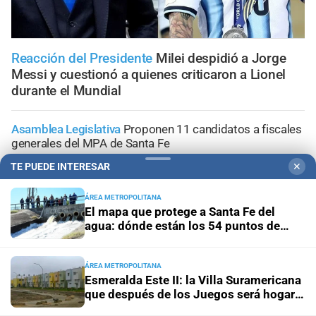
Reacción del Presidente
Milei despidió a Jorge
Messi y cuestionó a quienes criticaron a Lionel
durante el Mundial
Asamblea Legislativa
Proponen 11 candidatos a fiscales
generales del MPA de Santa Fe
TE PUEDE INTERESAR
✕
Con tratamiento preferencial para el 20 de agosto
Diputados empieza en comisiones el debate sobre el
ÁREA METROPOLITANA
sistema electoral de Santa Fe
El mapa que protege a Santa Fe del
agua: dónde están los 54 puntos de
bombeo
Segundo encuentro de Estamos a Tiempo
Tres
dirigentes radicales santafesinos entre los firmantes de
ÁREA METROPOLITANA
"Apurar el Paso"
Esmeralda Este II: la Villa Suramericana
que después de los Juegos será hogar
de 346 familias
Jornada de Internacionalización
La adaptación climática: