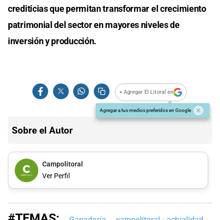
crediticias que permitan transformar el crecimiento
patrimonial del sector en mayores niveles de
inversión y producción.
+ Agregar El Litoral en
Agregar a tus medios preferidos en Google
Sobre el Autor
Campolitoral
Ver Perfil
#TEMAS:
Ganadería
campolitoral - actualidad
c