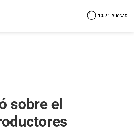
10.7°
BUSCAR
ó sobre el
productores