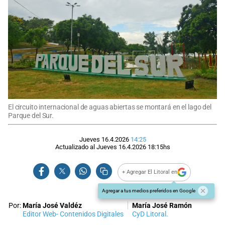
El circuito internacional de aguas abiertas se montará en el lago del
Parque del Sur.
Jueves 16.4.2026
14:25
Actualizado al
Jueves 16.4.2026
18:15
hs
+ Agregar El Litoral en
Agregar a tus medios preferidos en Google
Por:
María José Valdéz
María José Ramón
Editor Web- Contenidos Digitales
CyD Litoral.