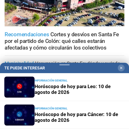
Recomendaciones
Cortes y desvíos en Santa Fe
por el partido de Colón: qué calles estarán
afectadas y cómo circularán los colectivos
Municipalidad
Vacunación en Santa Fe: dónde y cuándo
TE PUEDE INTERESAR
✕
aplican vacunas contra la gripe, neumonía, VSR y
coqueluche
INFORMACIÓN GENERAL
Horóscopo de hoy para Leo: 10 de
Actualización
Suben las multas en Santa Fe: cómo
agosto de 2026
quedarán los nuevos montos de las infracciones más
comunes
INFORMACIÓN GENERAL
Horóscopo de hoy para Cáncer: 10 de
Pronóstico
Domingo frío y con cielo mayormente
agosto de 2026
despejado en la ciudad de Santa Fe