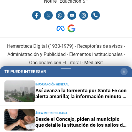
Notife
Educacion SF
Hemeroteca Digital (1930-1979)
-
Receptorías de avisos
-
Administración y Publicidad
-
Elementos institucionales
-
Opcionales con El Litoral
-
MediaKit
TE PUEDE INTERESAR
✕
El Litoral es miembro de:
INFORMACIÓN GENERAL
Así avanza la tormenta por Santa Fe con
alerta amarilla; la información minuto a
minuto
ÁREA METROPOLITANA
En Asociación con:
Desde el Concejo, piden al municipio
que detalle la situación de los asilos de
ancianos en Santa Fe