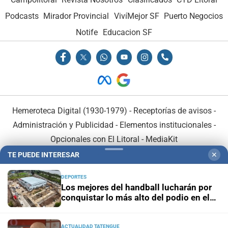
Podcasts
Mirador Provincial
VivíMejor SF
Puerto Negocios
Notife
Educacion SF
Hemeroteca Digital (1930-1979)
-
Receptorías de avisos
-
Administración y Publicidad
-
Elementos institucionales
-
Opcionales con El Litoral
-
MediaKit
TE PUEDE INTERESAR
✕
El Litoral es miembro de:
DEPORTES
Los mejores del handball lucharán por
conquistar lo más alto del podio en el
Invencible Santa Fe
ACTUALIDAD TATENGUE