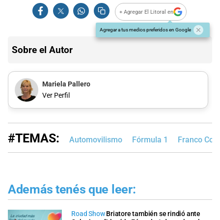
+ Agregar El Litoral en
Agregar a tus medios preferidos en Google
Sobre el Autor
Mariela Pallero
Ver Perfil
#TEMAS:
Automovilismo
Fórmula 1
Franco Cola
Además tenés que leer:
Road Show
Briatore también se rindió ante