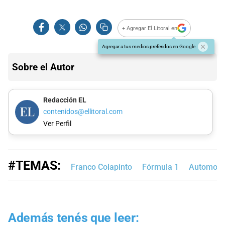
+ Agregar El Litoral en
Agregar a tus medios preferidos en Google
Sobre el Autor
Redacción EL
contenidos@ellitoral.com
Ver Perfil
#TEMAS:
Franco Colapinto
Fórmula 1
Automovi
Además tenés que leer: