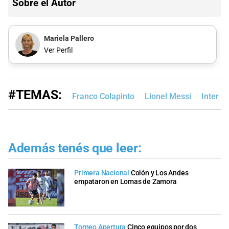
Sobre el Autor
Mariela Pallero
Ver Perfil
#TEMAS:
Franco Colapinto
Lionel Messi
Inter M
Además tenés que leer:
Primera Nacional
Colón y Los Andes
empataron en Lomas de Zamora
Torneo Apertura
Cinco equipos por dos