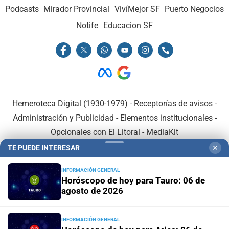
Podcasts
Mirador Provincial
VivíMejor SF
Puerto Negocios
Notife
Educacion SF
Hemeroteca Digital (1930-1979)
-
Receptorías de avisos
-
Administración y Publicidad
-
Elementos institucionales
-
Opcionales con El Litoral
-
MediaKit
TE PUEDE INTERESAR
✕
El Litoral es miembro de:
INFORMACIÓN GENERAL
Horóscopo de hoy para Tauro: 06 de
agosto de 2026
INFORMACIÓN GENERAL
En Asociación con: