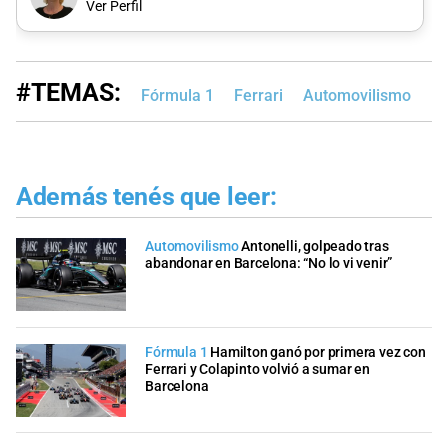
Ver Perfil
#TEMAS:
Fórmula 1
Ferrari
Automovilismo
E
Además tenés que leer:
Automovilismo
Antonelli, golpeado tras
abandonar en Barcelona: “No lo vi venir”
Fórmula 1
Hamilton ganó por primera vez con
Ferrari y Colapinto volvió a sumar en
Barcelona