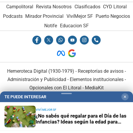
Campolitoral
Revista Nosotros
Clasificados
CYD Litoral
Podcasts
Mirador Provincial
VivíMejor SF
Puerto Negocios
Notife
Educacion SF
Hemeroteca Digital (1930-1979)
-
Receptorías de avisos
-
Administración y Publicidad
-
Elementos institucionales
-
Opcionales con El Litoral
-
MediaKit
TE PUEDE INTERESAR
✕
El Litoral es miembro de:
VIVÍ MEJOR SF
¿No sabés qué regalar para el Día de las
Infancias? Ideas según la edad para
acertar y estimular el desarrollo de los