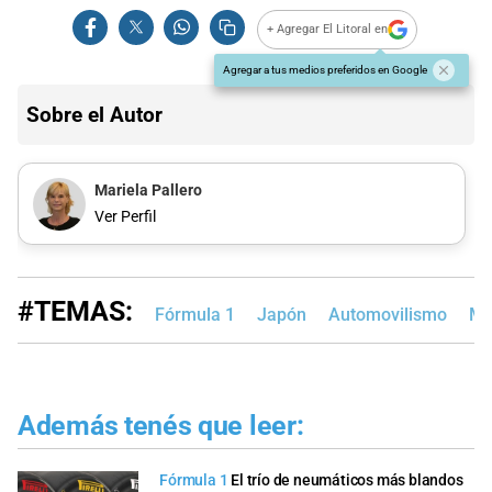
+ Agregar El Litoral en
Agregar a tus medios preferidos en Google
Sobre el Autor
Mariela Pallero
Ver Perfil
#TEMAS:
Fórmula 1
Japón
Automovilismo
Mo
Además tenés que leer:
Fórmula 1
El trío de neumáticos más blandos