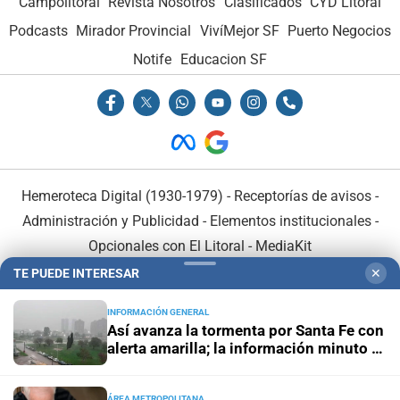
Campolitoral
Revista Nosotros
Clasificados
CYD Litoral
Podcasts
Mirador Provincial
VivíMejor SF
Puerto Negocios
Notife
Educacion SF
Hemeroteca Digital (1930-1979)
-
Receptorías de avisos
-
Administración y Publicidad
-
Elementos institucionales
-
Opcionales con El Litoral
-
MediaKit
TE PUEDE INTERESAR
✕
El Litoral es miembro de:
INFORMACIÓN GENERAL
Así avanza la tormenta por Santa Fe con
alerta amarilla; la información minuto a
minuto
ÁREA METROPOLITANA