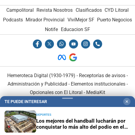
Campolitoral
Revista Nosotros
Clasificados
CYD Litoral
Podcasts
Mirador Provincial
VivíMejor SF
Puerto Negocios
Notife
Educacion SF
Hemeroteca Digital (1930-1979)
-
Receptorías de avisos
-
Administración y Publicidad
-
Elementos institucionales
-
Opcionales con El Litoral
-
MediaKit
TE PUEDE INTERESAR
✕
El Litoral es miembro de:
DEPORTES
Los mejores del handball lucharán por
conquistar lo más alto del podio en el
Invencible Santa Fe