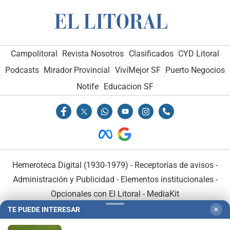
Campolitoral
Revista Nosotros
Clasificados
CYD Litoral
Podcasts
Mirador Provincial
VivíMejor SF
Puerto Negocios
Notife
Educacion SF
Hemeroteca Digital (1930-1979)
-
Receptorías de avisos
-
Administración y Publicidad
-
Elementos institucionales
-
Opcionales con El Litoral
-
MediaKit
TE PUEDE INTERESAR
✕
El Litoral es miembro de: