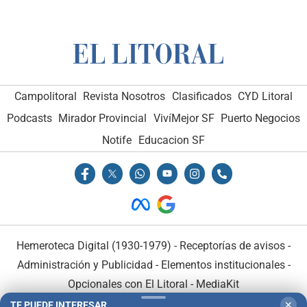
Campolitoral
Revista Nosotros
Clasificados
CYD Litoral
Podcasts
Mirador Provincial
VivíMejor SF
Puerto Negocios
Notife
Educacion SF
Hemeroteca Digital (1930-1979)
-
Receptorías de avisos
-
Administración y Publicidad
-
Elementos institucionales
-
Opcionales con El Litoral
-
MediaKit
TE PUEDE INTERESAR
✕