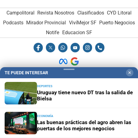
Campolitoral
Revista Nosotros
Clasificados
CYD Litoral
Podcasts
Mirador Provincial
VivíMejor SF
Puerto Negocios
Notife
Educacion SF
TE PUEDE INTERESAR
✕
Hemeroteca Digital (1930-1979)
-
Receptorías de avisos
-
DEPORTES
Administración y Publicidad
-
Elementos institucionales
-
Uruguay tiene nuevo DT tras la salida de
Opcionales con El Litoral
-
MediaKit
Bielsa
El Litoral es miembro de:
ECONOMÍA
Las buenas prácticas del agro abren las
puertas de los mejores negocios