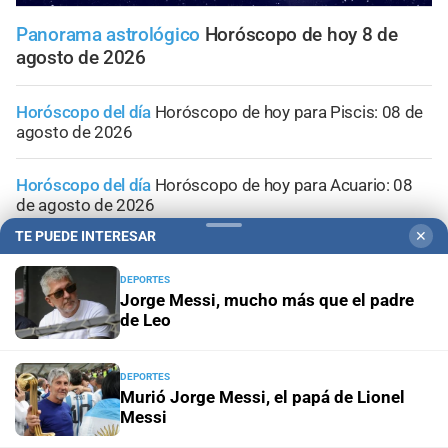
Panorama astrológico
Horóscopo de hoy 8 de
agosto de 2026
Horóscopo del día
Horóscopo de hoy para Piscis: 08 de
agosto de 2026
Horóscopo del día
Horóscopo de hoy para Acuario: 08
de agosto de 2026
TE PUEDE INTERESAR
✕
Horóscopo del día
Horóscopo de hoy para Capricornio:
08 de agosto de 2026
DEPORTES
Jorge Messi, mucho más que el padre
de Leo
Horóscopo del día
Horóscopo de hoy para Sagitario: 08
de agosto de 2026
DEPORTES
Murió Jorge Messi, el papá de Lionel
Messi