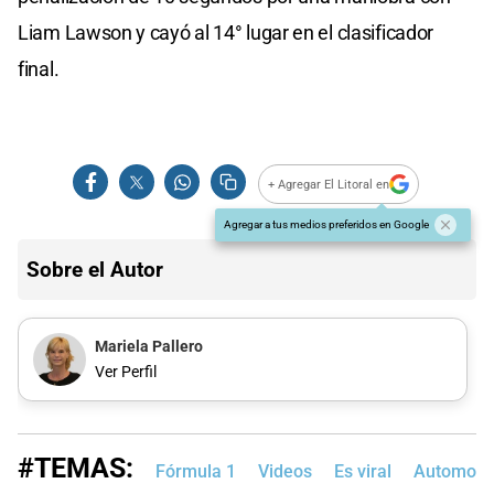
Liam Lawson y cayó al 14° lugar en el clasificador
final.
+ Agregar El Litoral en
Agregar a tus medios preferidos en Google
Sobre el Autor
Mariela Pallero
Ver Perfil
#TEMAS:
Fórmula 1
Videos
Es viral
Automovi