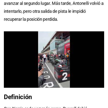
avanzar al segundo lugar. Más tarde, Antonelli volvió a
intentarlo, pero otra salida de pista le impidió
recuperar la posición perdida.
0
seconds
Definición
of
0
seconds