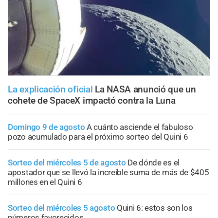
La explicación oficial
La NASA anunció que un
cohete de SpaceX impactó contra la Luna
Domingo 9 de agosto
A cuánto asciende el fabuloso
pozo acumulado para el próximo sorteo del Quini 6
Sorteo del miércoles 5 de agosto
De dónde es el
apostador que se llevó la increíble suma de más de $405
millones en el Quini 6
Sorteo del miércoles 5 agosto
Quini 6: estos son los
números favorecidos