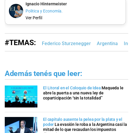
Ignacio Hintermeister
Politica y Economía.
Ver Perfil
#TEMAS:
Federico Sturzenegger
Argentina
Indu
Además tenés que leer:
El Litoral en el Coloquio de Idea
Maqueda le
abre la puerta a una nueva ley de
coparticipación “sin la totalidad”
El capítulo ausente la pelea por la plata y el
poder
La evasión le roba a la Argentina casi la
mitad de lo que recaudan los impuestos