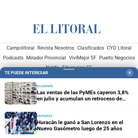
Campolitoral
Revista Nosotros
Clasificados
CYD Litoral
Podcasts
Mirador Provincial
VivíMejor SF
Puerto Negocios
Notife
Educacion SF
TE PUEDE INTERESAR
✕
ECONOMÍA
Las ventas de las PyMEs cayeron 3,8%
en julio y acumulan un retroceso de
2,7% en lo que va del año
Hemeroteca Digital (1930-1979)
-
Receptorías de avisos
-
DEPORTES
Huracán le ganó a San Lorenzo en el
Administración y Publicidad
-
Elementos institucionales
-
Nuevo Gasómetro luego de 25 años
Opcionales con El Litoral
-
MediaKit