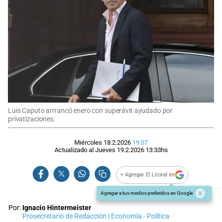
Luis Caputo arrrancó enero con superávit ayudado por
privatizaciones.
Miércoles 18.2.2026
19:07
Actualizado al
Jueves 19.2.2026
13:33
hs
+ Agregar El Litoral en
Agregar a tus medios preferidos en Google
Por:
Ignacio Hintermeister
Prosecretario de Redacción | Economía - Política