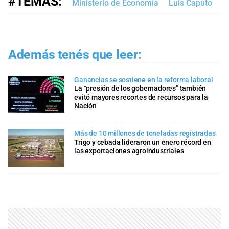
#TEMAS:
Ministerio de Economía
Luis Caputo
F
Además tenés que leer:
Ganancias se sostiene en la reforma laboral
La “presión de los gobernadores” también
evitó mayores recortes de recursos para la
Nación
Más de 10 millones de toneladas registradas
Trigo y cebada lideraron un enero récord en
las exportaciones agroindustriales