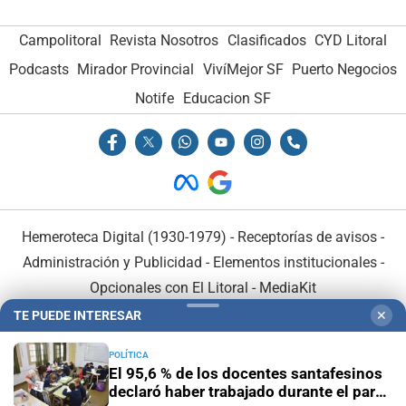
Campolitoral
Revista Nosotros
Clasificados
CYD Litoral
Podcasts
Mirador Provincial
VivíMejor SF
Puerto Negocios
Notife
Educacion SF
Hemeroteca Digital (1930-1979)
-
Receptorías de avisos
-
Administración y Publicidad
-
Elementos institucionales
-
Opcionales con El Litoral
-
MediaKit
TE PUEDE INTERESAR
✕
El Litoral es miembro de:
POLÍTICA
El 95,6 % de los docentes santafesinos
declaró haber trabajado durante el paro