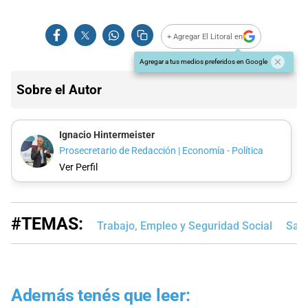
+ Agregar El Litoral en
Agregar a tus medios preferidos en Google
Sobre el Autor
Ignacio Hintermeister
Prosecretario de Redacción | Economía - Política
Ver Perfil
#TEMAS:
Trabajo, Empleo y Seguridad Social
Sant
Además tenés que leer: