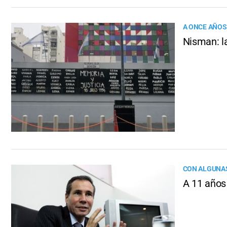
A ONCE AÑOS
Nisman: l
CON ALGUNAS
A 11 años 