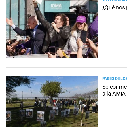
¿Qué nos 
PASEO DE LO
Se conmem
a la AMIA