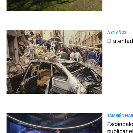
A 31 AÑOS
El atentad
TAMBIÉN HABL
Escándalo 
publicar e