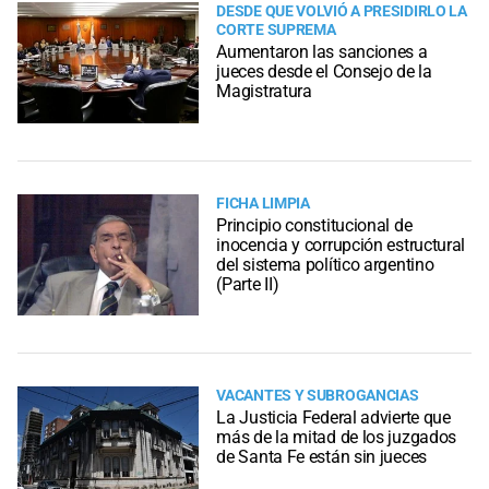
DESDE QUE VOLVIÓ A PRESIDIRLO LA
CORTE SUPREMA
Aumentaron las sanciones a
jueces desde el Consejo de la
Magistratura
FICHA LIMPIA
Principio constitucional de
inocencia y corrupción estructural
del sistema político argentino
(Parte II)
VACANTES Y SUBROGANCIAS
La Justicia Federal advierte que
más de la mitad de los juzgados
de Santa Fe están sin jueces