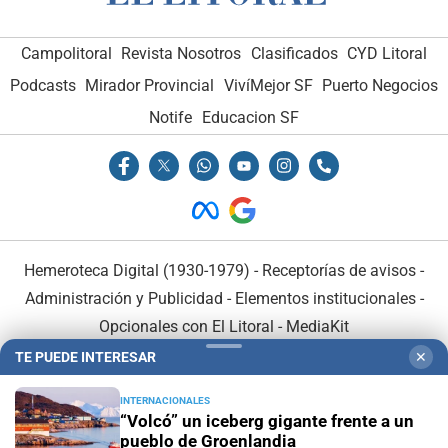
Campolitoral
Revista Nosotros
Clasificados
CYD Litoral
Podcasts
Mirador Provincial
VivíMejor SF
Puerto Negocios
Notife
Educacion SF
Hemeroteca Digital (1930-1979)
-
Receptorías de avisos
-
Administración y Publicidad
-
Elementos institucionales
-
Opcionales con El Litoral
-
MediaKit
TE PUEDE INTERESAR
✕
El Litoral es miembro de:
INTERNACIONALES
“Volcó” un iceberg gigante frente a un
pueblo de Groenlandia