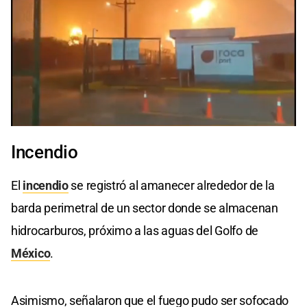
0
seconds
Incendio
of
0
seconds
El
incendio
se registró al amanecer alrededor de la
barda perimetral de un sector donde se almacenan
hidrocarburos, próximo a las aguas del Golfo de
México
.
Asimismo, señalaron que el fuego pudo ser sofocado