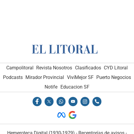
Campolitoral
Revista Nosotros
Clasificados
CYD Litoral
Podcasts
Mirador Provincial
VivíMejor SF
Puerto Negocios
Notife
Educacion SF
Hemeroteca Digital (1930-1979)
-
Receptorías de avisos
-