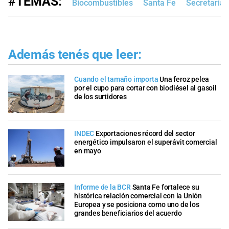
#TEMAS:
Biocombustibles
Santa Fe
Secretaria 
Además tenés que leer:
Cuando el tamaño importa
Una feroz pelea
por el cupo para cortar con biodiésel al gasoil
de los surtidores
INDEC
Exportaciones récord del sector
energético impulsaron el superávit comercial
en mayo
Informe de la BCR
Santa Fe fortalece su
histórica relación comercial con la Unión
Europea y se posiciona como uno de los
grandes beneficiarios del acuerdo