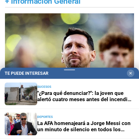
+
Información General
TE PUEDE INTERESAR
✕
SUCESOS
"¿Para qué denunciar?": la joven que
alertó cuatro meses antes del incendio
reclama ser escuchada
Despedida en Rosario
Lionel Messi llega a
Rosario para despedir a su padre, Jorge Messi
DEPORTES
La AFA homenajeará a Jorge Messi con
un minuto de silencio en todos los
Este viernes
Frente al costo de vivir en Rosario, la UNR
partidos
pone en marcha una planta pública de alimentos