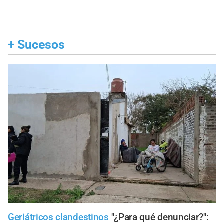
+
Sucesos
Geriátricos clandestinos
"¿Para qué denunciar?":