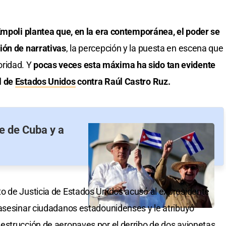
Empoli plantea que, en la era contemporánea, el poder se
ión de narrativas
, la percepción y la puesta en escena que
toridad. Y
pocas veces esta máxima ha sido tan evidente
l de
Estados Unidos
contra Raúl Castro Ruz.
e de Cuba y a
o de Justicia de Estados Unidos acusó al expresidente
 asesinar ciudadanos estadounidenses y le atribuyó
estrucción de aeronaves por el derribo de dos avionetas