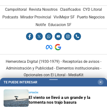
Campolitoral
Revista Nosotros
Clasificados
CYD Litoral
Podcasts
Mirador Provincial
VivíMejor SF
Puerto Negocios
Notife
Educacion SF
Hemeroteca Digital (1930-1979)
-
Receptorías de avisos
-
Administración y Publicidad
-
Elementos institucionales
-
Opcionales con El Litoral
-
MediaKit
TE PUEDE INTERESAR
✕
El Litoral es miembro de:
OPINIÓN
El viento se llevó a un grande y la
tormenta nos trajo basura