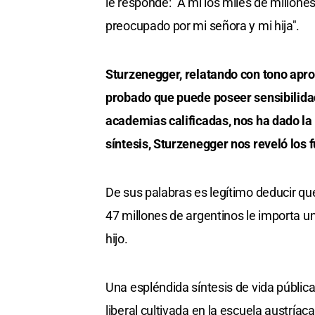
le responde: "A mí los miles de millone
preocupado por mi señora y mi hija".
Sturzenegger, relatando con tono aprob
probado que puede poseer sensibilidad
academias calificadas, nos ha dado la
síntesis, Sturzenegger nos reveló los
De sus palabras es legítimo deducir que 
47 millones de argentinos le importa u
hijo.
Una espléndida síntesis de vida públic
liberal cultivada en la escuela austrí