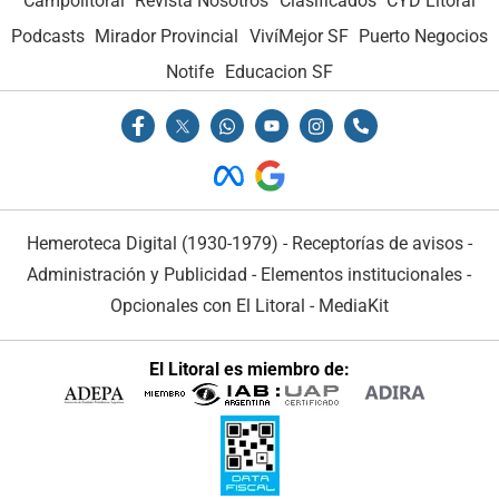
Campolitoral
Revista Nosotros
Clasificados
CYD Litoral
Podcasts
Mirador Provincial
VivíMejor SF
Puerto Negocios
Notife
Educacion SF
Hemeroteca Digital (1930-1979)
-
Receptorías de avisos
-
Administración y Publicidad
-
Elementos institucionales
-
Opcionales con El Litoral
-
MediaKit
El Litoral es miembro de: