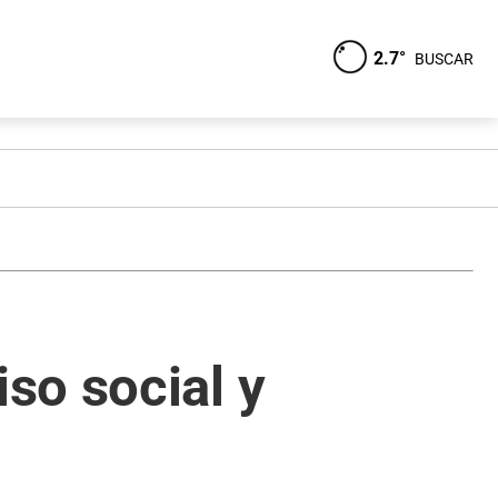
2.7°
BUSCAR
so social y