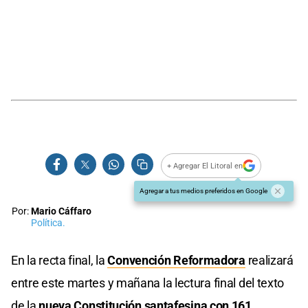
+ Agregar El Litoral en
Agregar a tus medios preferidos en Google
Por:
Mario Cáffaro
Política.
En la recta final, la
Convención Reformadora
realizará
entre este martes y mañana la lectura final del texto
de la
nueva
Constitución santafesina
con 161