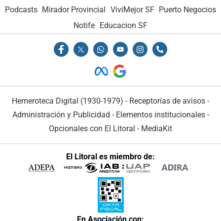
Podcasts
Mirador Provincial
VivíMejor SF
Puerto Negocios
Notife
Educacion SF
Hemeroteca Digital (1930-1979)
-
Receptorías de avisos
-
Administración y Publicidad
-
Elementos institucionales
-
Opcionales con El Litoral
-
MediaKit
El Litoral es miembro de:
En Asociación con: