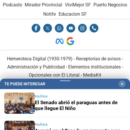
Podcasts
Mirador Provincial
VivíMejor SF
Puerto Negocios
Notife
Educacion SF
Hemeroteca Digital (1930-1979)
-
Receptorías de avisos
-
Administración y Publicidad
-
Elementos institucionales
-
Opcionales con El Litoral
-
MediaKit
TE PUEDE INTERESAR
✕
El Litoral es miembro de:
POLÍTICA
El Senado abrió el paraguas antes de
que llegue El Niño
POLÍTICA
En Asociación con: