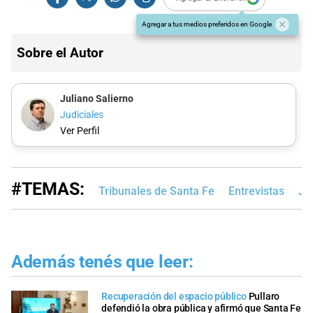
Agregar a tus medios preferidos en Google
Sobre el Autor
Juliano Salierno
Judiciales
Ver Perfil
#TEMAS:
Tribunales de Santa Fe
Entrevistas
Ja
Además tenés que leer:
Recuperación del espacio público
Pullaro
defendió la obra pública y afirmó que Santa Fe